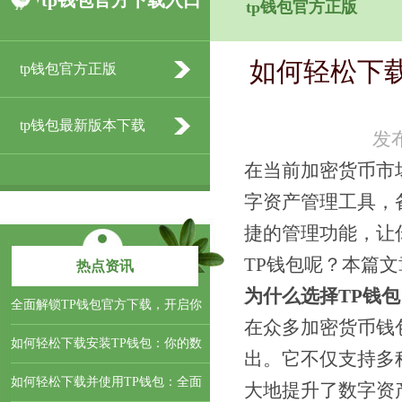
tp钱包官方下载入口
tp钱包官方正版
如何轻松下
tp钱包官方正版
tp钱包最新版本下载
发布
在当前加密货币市
字资产管理工具，
捷的管理功能，让
TP钱包呢？本篇
热点资讯
为什么选择TP钱包
全面解锁TP钱包官方下载，开启你
在众多加密货币钱
如何轻松下载安装TP钱包：你的数
出。它不仅支持多
如何轻松下载并使用TP钱包：全面
大地提升了数字资