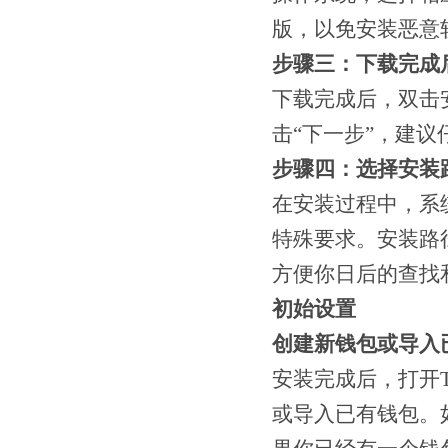
版，以免安装恶意
步骤三：下载完成
下载完成后，双击
击“下一步”，建
步骤四：选择安装
在安装过程中，系
特殊要求。安装路
方便你日后的查找
初始设置
创建新钱包或导入
安装完成后，打开
或导入已有钱包。