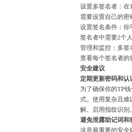
设置多签名者：在
需要设置自己的密
设置签名条件：你
签名者中需要2个
管理和监控：多签
查看每个签名者的
安全建议
定期更新密码和认
为了确保你的TP
式。使用复杂且难
解。启用指纹识别
避免泄露助记词和
这是最重要的安全