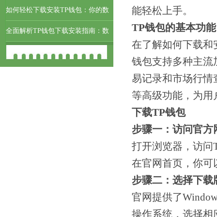
能轻松上手。
如何轻松下载安装TP钱包：你的数
TP钱包的基本功能
全面解析TP钱包下载安装指南：数
在了解如何下载和
钱包支持多种主流
易记录和市场行情
等高级功能，为用
下载TP钱包
步骤一：访问官方
打开浏览器，访问TP钱包的
在官网首页，你可
步骤二：选择下载
官网提供了Windo
操作系统，选择相